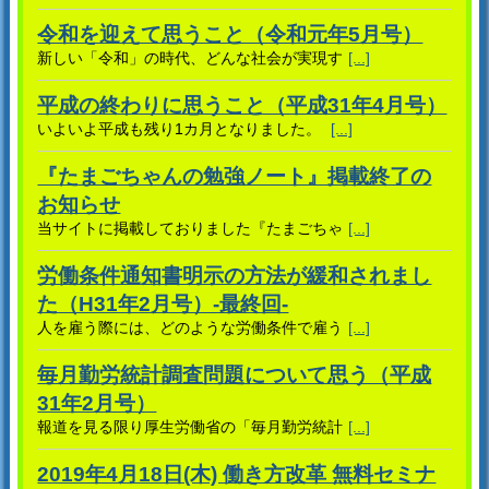
令和を迎えて思うこと（令和元年5月号）
新しい「令和」の時代、どんな社会が実現す
[...]
平成の終わりに思うこと（平成31年4月号）
いよいよ平成も残り1カ月となりました。
[...]
『たまごちゃんの勉強ノート』掲載終了の
お知らせ
当サイトに掲載しておりました『たまごちゃ
[...]
労働条件通知書明示の方法が緩和されまし
た（H31年2月号）-最終回-
人を雇う際には、どのような労働条件で雇う
[...]
毎月勤労統計調査問題について思う（平成
31年2月号）
報道を見る限り厚生労働省の「毎月勤労統計
[...]
2019年4月18日(木) 働き方改革 無料セミナ