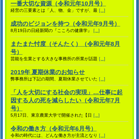
一番大切な資源（令和元年10月号）
経営の三要素とは「人、物、金」ですが、最
[...]
成功のビジョンを持つ（令和元年9月号）
8月19日の日経新聞の『こころの健康学』
[...]
またまた忖度（そんたく）（令和元年8月
号）
芸能を生業とする大きな事務所の所業が話題
[...]
2019年 夏期休業のお知らせ
弊事務所は下記の期間、夏期休業させていた
[...]
「人を大切にする社会の実現」…仕事に起
因する人の死を減らしたい（令和元年7月
号）
5月17日、東京農業大学で開催された【日
[...]
令和の働き方（令和元年6月号）
令和の時代には、どんな働き方が主流となり
[...]