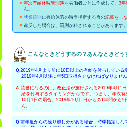
年次有給休暇管理簿
を労働者ごとに作成して、
3年
ん。
就業規則
に有給休暇の時季指定する旨の
記載をし
違反した場合は、罰則が科されることがあります
こんなときどうするの？あんなときどう
2019年4月より前に10日以上の有給を付与してい
2019年4月以降に年5日取得させなければなりませ
該当になるのは、改正法が施行される2019年4月1
給を付与するタイミングからです。つまり、年次有
10月1日の場合、2019年10月1日からの1年間か
ん。
前年度からの繰り越し分がある場合、時季指定しな