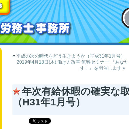
«
平成の次の時代をどう生きようか（平成31年1月号）
2019年4月18日(木) 働き方改革 無料セミナー 『
す！』を開催します
»
年次有給休暇の確実な取得
（H31年1月号）