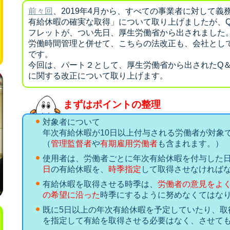
前々回
、2019年4月から、すべての事業者に対して義
有給休暇の確実な取得」について取り上げましたが、Q
フレットが、つい先日、厚生労働省から出されました
労働時間管理と併せて、こちらの法改正も、会社とし
です。
今回は、パート２として、厚生労働省から出されたQ
に関する改正について取り上げます。
まずはポイントの整理
対象者について
年次有給休暇が10日以上付与される労働者が対象
（
管理監督者
や
有期雇用労働者
も含まれます。）
使用者は、労働者ごとに年次有給休暇を付与した
日
の有給休暇を、
時季指定
して取得させなければ
有給休暇を取得させる時季は、
労働者の意見をよ
の希望に沿った
時季にするように努めなくてはな
既に5日以上の年次有給休暇を予定していたり、取
を指定して有給を取得させる必要はなく、させて