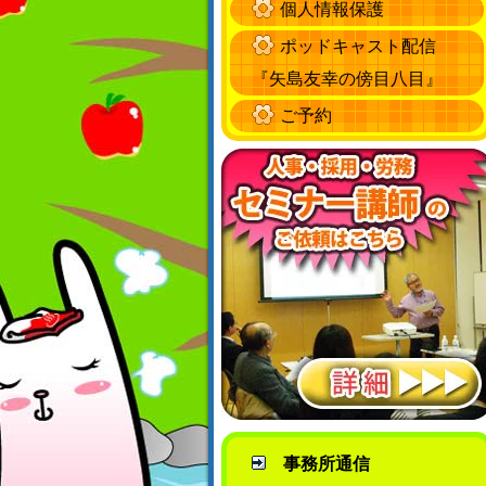
個人情報保護
ポッドキャスト配信
『矢島友幸の傍目八目』
ご予約
事務所通信