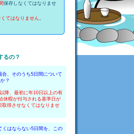
間
保存しなくてはなりませ
なくてはなりません
。
。
するの？
る場合、そのうち5日間について
んか？
日以降、最初に年10日以上の有
給休暇が付与される基準日が
ら5日取得させなくてはなりませ
てくはならない5日間を、この