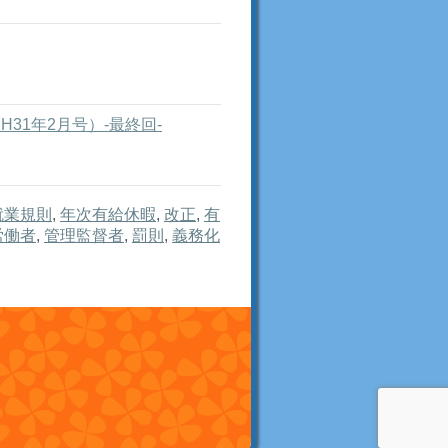
31年2月号）-最終回-
就業規則
,
年次有給休暇
,
改正
,
有
労働者
,
管理監督者
,
罰則
,
義務化