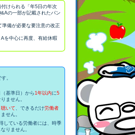
務付けられる「年5日の年次
&Aの一部が記載されたパン
。
て準備が必要な要注意の改正
＆Aを中心に再度、有給休暇
です。
日（基準日）から
1年以内
に
5
なりません。
く聴いて
、できるだけ
労働者
りません。
得している労働者には、時季
もなりません。