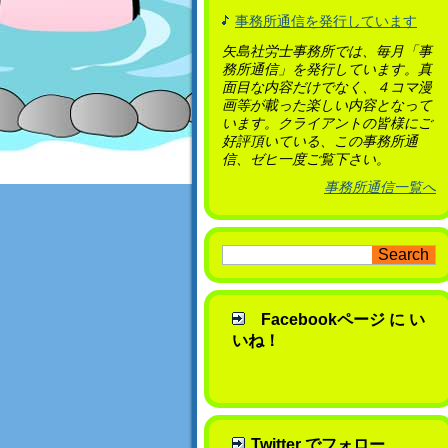
事務所通信を発行しています
矢島社労士事務所では、毎月「事
務所通信」を発行しています。真
面目な内容だけでなく、４コマ漫
画等が載った楽しい内容となって
います。クライアントの皆様にご
好評頂いている、この事務所通
信、ゼヒ一度ご覧下さい。
事務所通信一覧へ
Facebookページ に い
いね！
Twitter でフォロー