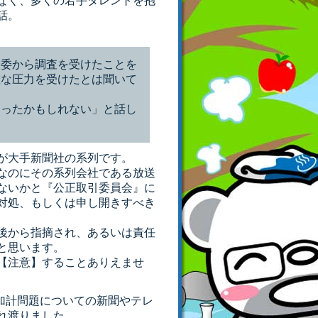
なく、多くの若手タレントを抱
話。
取委から調査を受けたことを
確な圧力を受けたとは聞いて
あったかもしれない」と話し
が大手新聞社の系列です。
なのにその系列会社である放送
ないかと『公正取引委員会』に
対処、もしくは申し開きすべき
後から指摘され、あるいは責任
と思います。
【注意】することありえませ
・加計問題についての新聞やテレ
れ渡りました。