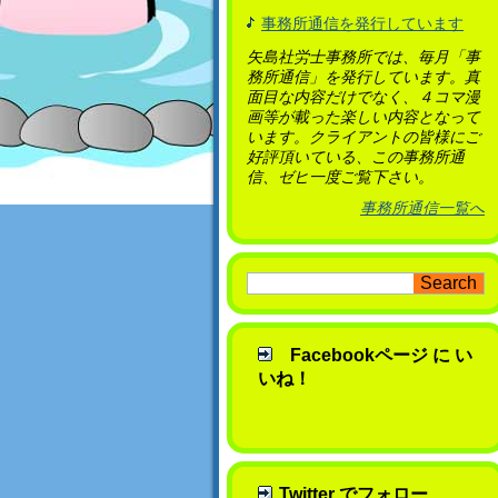
事務所通信を発行しています
矢島社労士事務所では、毎月「事
務所通信」を発行しています。真
面目な内容だけでなく、４コマ漫
画等が載った楽しい内容となって
います。クライアントの皆様にご
好評頂いている、この事務所通
信、ゼヒ一度ご覧下さい。
事務所通信一覧へ
Facebookページ に い
いね！
Twitter でフォロー