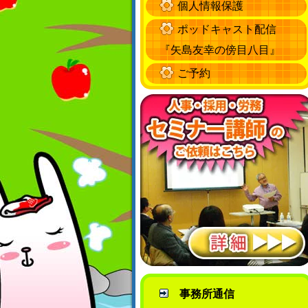
個人情報保護
ポッドキャスト配信
『矢島友幸の傍目八目』
ご予約
事務所通信