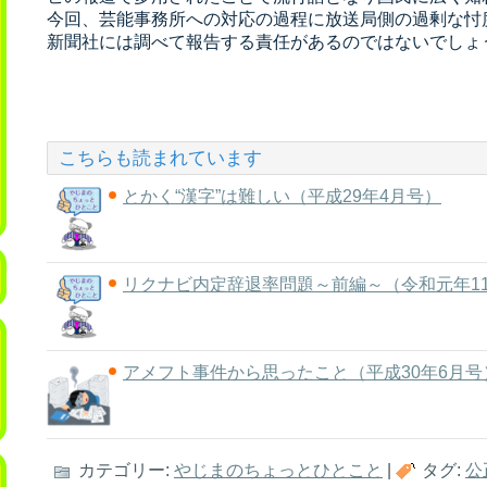
今回、芸能事務所への対応の過程に放送局側の過剰な忖
新聞社には調べて報告する責任があるのではないでしょ
こちらも読まれています
とかく“漢字”は難しい（平成29年4月号）
リクナビ内定辞退率問題～前編～（令和元年1
アメフト事件から思ったこと（平成30年6月号
カテゴリー:
やじまのちょっとひとこと
|
タグ:
公