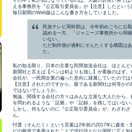
その中で私が気になっているのは、大阪のお笑い系では
える事務所を『公正取引委員会』が【注意】したという
毎日新聞のWeb版はこんな書き方をしていました。
民放テレビ局幹部は、今年初めごろに公
認める一方、「ジャニーズ事務所から明
いない。
ただ制作側が過剰にそんたくする構図は
た。
私の知る限り、日本の主要な民間放送会社は、ほとんど
新聞社と言えば【ペンは剣よりも強し】が看板のはず、
会社が、一民間企業の偏った意向に隷属していたのでは
【注意】されたのですから、親である新聞社は何等かの
ではないでしょうか。
無論、関係する会社の方々はみんな立派な大人だから、
を問われるような「証拠」や「記録」を残してはいない
しかし、何もないのに『公正取引委員会』が、わざわざ
ん。
忖度（そんたく）という言葉は2年前の2017年に森友
ビの報道で多用されたことで流行語となり国民に広く知