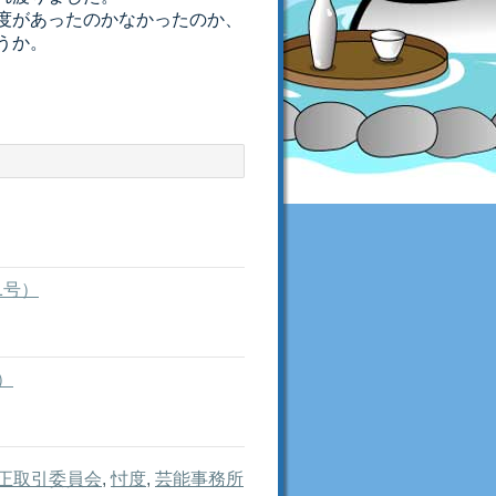
度があったのかなかったのか、
うか。
1号）
）
正取引委員会
,
忖度
,
芸能事務所