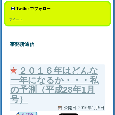
Twitter でフォロー
ツイート
事務所通信
２０１６年はどんな
一年になるか・・・私
の予測（平成28年1月
号）
公開日:
2016年1月5日