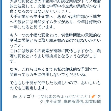
大きな変化とは大手企業の好調な業績がドミノ理論
的に波及して、次第に中堅中小企業の業績がかなり
良くなるのではないかということ。
大手企業から中小企業へ、あるいは都市部から地方
への波及には当然タイムラグがあり、今年は好転の
一年になると見ています。
もう一つの小幅な変化とは、労働時間数の意識的な
削減に労使ともに取り組み始めるのではないかとい
うこと。
これには数多くの要素が複雑に関係しますから、顕
著な変化というより転換点となるような気がしま
す。
なお、これらはあくまでも私の趣味的な予測です。
間違ってもガチに信用しないでくださいね。
でももし予測が的中したら嬉しいので、おいしいも
のでもご馳走します。
カテゴリー:
やじまのちょっとひとこと
|
タ
グ:
中小企業
,
事務所通信
,
就業時間