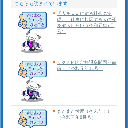
こちらも読まれています
「人を大切にする社会の実
現」…仕事に起因する人の死
を減らしたい（令和元年7月
号）
リクナビ内定辞退率問題～前
編～（令和元年11号）
またまた忖度（そんたく）
（令和元年8月号）