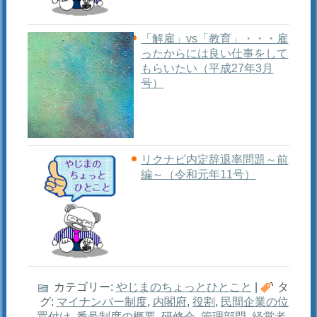
「解雇」vs「教育」・・・雇
ったからには良い仕事をして
もらいたい（平成27年3月
号）
リクナビ内定辞退率問題～前
編～（令和元年11号）
カテゴリー:
やじまのちょっとひとこと
|
タ
グ:
マイナンバー制度
,
内閣府
,
役割
,
民間企業の位
置付け
,
番号制度の概要
,
研修会
,
管理部門
,
経営者
,