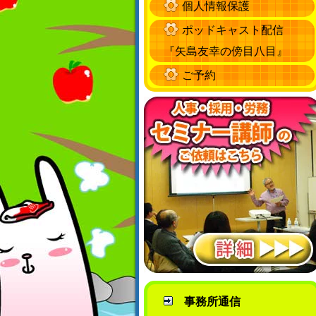
個人情報保護
ポッドキャスト配信
『矢島友幸の傍目八目』
ご予約
事務所通信