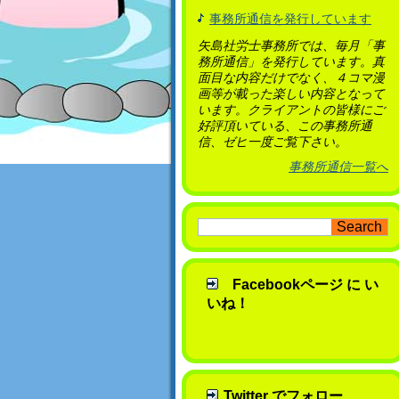
事務所通信を発行しています
矢島社労士事務所では、毎月「事
務所通信」を発行しています。真
面目な内容だけでなく、４コマ漫
画等が載った楽しい内容となって
います。クライアントの皆様にご
好評頂いている、この事務所通
信、ゼヒ一度ご覧下さい。
事務所通信一覧へ
Facebookページ に い
いね！
Twitter でフォロー