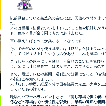
以前勤務していた製造業の会社には、天然の木材を使っ
た。
木材は種類（樹種といいます）によって色や肌触りが異
も、色や木目が全く同じものはありません。
言い換えればすべてが異なるモノなのです。
そこで天然の木材を使う職場には【良品または不良品と
として【限度見本】というものがあり、これを基準に検
こうした人の感覚による良品、不良品の見定めを官能検
うためには【限度見本】は欠かすことのできないもので
さて、最近テレビや新聞、週刊誌で話題になった「職場
の話はご存知でしょうか。
素晴らしい学歴、経歴を持つ国会議員の先生が大声を上
していたあの話です。
職場の
パワーハラスメント
とは、『
同じ職場で働く者に
係などの職場内での優位性を背景に、業務の適正な範囲