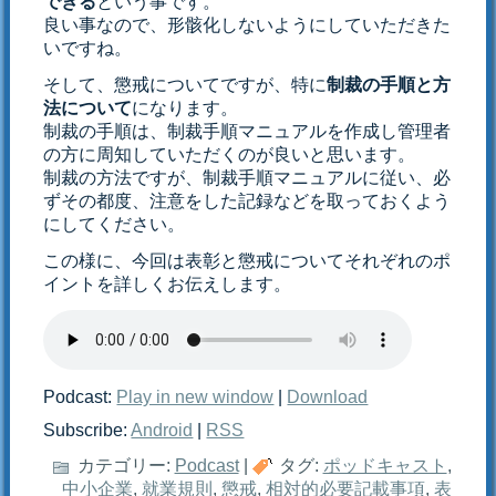
できる
という事です。
良い事なので、形骸化しないようにしていただきた
いですね。
そして、懲戒についてですが、特に
制裁の手順と方
法について
になります。
制裁の手順は、制裁手順マニュアルを作成し管理者
の方に周知していただくのが良いと思います。
制裁の方法ですが、制裁手順マニュアルに従い、必
ずその都度、注意をした記録などを取っておくよう
にしてください。
この様に、今回は表彰と懲戒についてそれぞれのポ
イントを詳しくお伝えします。
Podcast:
Play in new window
|
Download
Subscribe:
Android
|
RSS
カテゴリー:
Podcast
|
タグ:
ポッドキャスト
,
中小企業
,
就業規則
,
懲戒
,
相対的必要記載事項
,
表