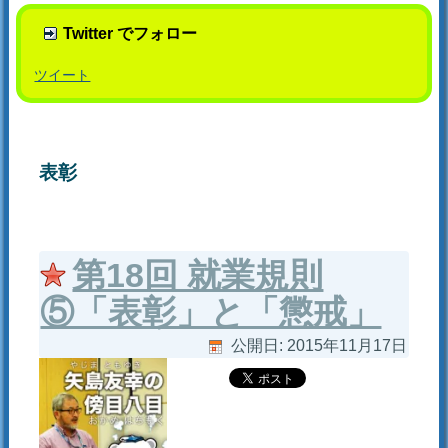
Twitter でフォロー
ツイート
表彰
第18回 就業規則
⑤「表彰」と「懲戒」
公開日:
2015年11月17日