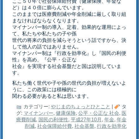
ここ５０年で社会保障給付費（健康保険、年金な
ど）は４０倍に膨らんでいます。
このままでは医療費削減や年金削減に厳しく取り組
まなければならなくなります。
マイナンバー制の導入、定着、効果的な運用によっ
て、私たちや私たちの子や孫
世代の将来の負担を減らそうという話ですから、決
して他人の話ではありません。
マイナンバー制は『行政を効率化』し『国民の利便
性』を高め、『公平・公正な
社会』を実現する社会基盤だと国は説明していま
す。
私たち働く世代や子や孫の世代の負担が増えないよ
うに、この政策には積極的に
関わる必要があると私は思います。
カテゴリー:
やじまのちょっとひとこと
|
タ
グ:
マイナンバー
,
健康保険
,
公平・公正な 社会
,
医
療費削減
,
国民の利便性
,
平成27年10月
,
年金
,
年金
削減
,
社会保障給付費
,
社会基盤
,
行政を効率化