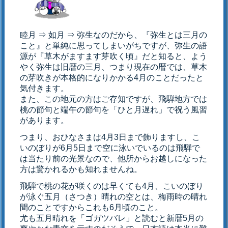
睦月 ⇒ 如月 ⇒ 弥生なのだから、『弥生とは三月の
こと』と単純に思ってしまいがちですが、弥生の語
源が『草木がますます芽吹く頃』だと知ると、よう
やく弥生は旧暦の三月、つまり現在の暦では、草木
の芽吹きが本格的になりかかる4月のことだったと
気付きます。
また、この地元の方はご存知ですが、飛騨地方では
桃の節句と端午の節句を「ひと月遅れ」で祝う風習
があります。
つまり、おひなさまは4月3日まで飾りますし、こ
いのぼりが6月5日まで空に泳いでいるのは飛騨で
は当たり前の光景なので、他所からお越しになった
方は驚かれるかも知れませんね。
飛騨で桃の花が咲くのは早くても4月、こいのぼり
が泳ぐ五月（さつき）晴れの空とは、梅雨時の晴れ
間のことですからこれも6月頃のこと。
尤も五月晴れを「ゴガツバレ」と読むと新暦5月の