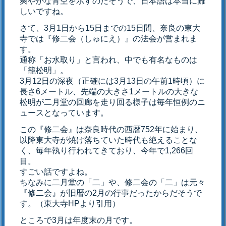
爽やかな青空を示すのだそうで、日本語は本当に難
しいですね。
さて、3月1日から15日までの15日間、奈良の東大
寺では『修二会（しゅにえ）』の法会が営まれま
す。
通称「お水取り」と言われ、中でも有名なものは
「籠松明」。
3月12日の深夜（正確には3月13日の午前1時頃）に
長さ6メートル、先端の大きさ1メートルの大きな
松明が二月堂の回廊を走り回る様子は毎年恒例のニ
ュースとなっています。
この『修二会』は奈良時代の西暦752年に始まり、
以降東大寺が焼け落ちていた時代も絶えることな
く、毎年執り行われてきており、今年で1,266回
目。
すごい話ですよね。
ちなみに二月堂の「二」や、修二会の「二」は元々
『修二会』が旧暦の2月の行事だったからだそうで
す。（東大寺HPより引用）
ところで3月は年度末の月です。