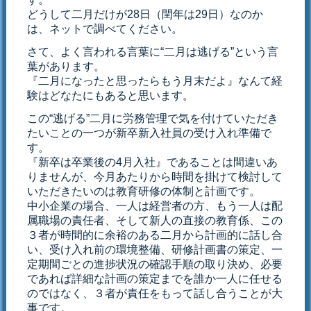
どうして二月だけが28日（閏年は29日）なのか
は、ネットで調べてください。
さて、よく言われる言葉に“二月は逃げる”という言
葉があります。
『二月になったと思ったらもう月末だよ』なんて経
験はどなたにもあると思います。
この“逃げる”二月に労務管理で気を付けていただき
たいことの一つが新卒新入社員の受け入れ準備で
す。
『新卒は卒業後の4月入社』であることは間違いあ
りませんが、今月あたりから時間を掛けて検討して
いただきたいのは教育研修の体制と計画です。
中小企業の場合、一人は経営者の方、もう一人は配
属職場の責任者、そして新人の直接の教育係、この
３者が時間的に余裕のある二月から計画的に話し合
い、受け入れ前の環境整備、研修計画書の策定、一
定期間ごとの進捗状況の確認手順の取り決め、必要
であれば詳細な計画の策定までを誰か一人に任せる
のではなく、３者が責任をもって話し合うことが大
事です。