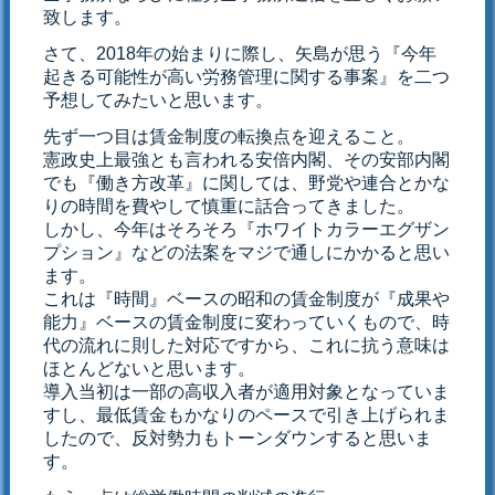
致します。
さて、2018年の始まりに際し、矢島が思う『今年
起きる可能性が高い労務管理に関する事案』を二つ
予想してみたいと思います。
先ず一つ目は賃金制度の転換点を迎えること。
憲政史上最強とも言われる安倍内閣、その安部内閣
でも『働き方改革』に関しては、野党や連合とかな
りの時間を費やして慎重に話合ってきました。
しかし、今年はそろそろ『ホワイトカラーエグザン
プション』などの法案をマジで通しにかかると思い
ます。
これは『時間』ベースの昭和の賃金制度が『成果や
能力』ベースの賃金制度に変わっていくもので、時
代の流れに則した対応ですから、これに抗う意味は
ほとんどないと思います。
導入当初は一部の高収入者が適用対象となっていま
すし、最低賃金もかなりのペースで引き上げられま
したので、反対勢力もトーンダウンすると思いま
す。