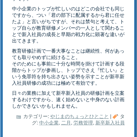
中小企業のトップが忙しいのはどこの会社でも同じ
ですから、つい「君の部下に配属するから君に任せ
たよ」と言いがちですが、それは禁句と考えて、ト
ップ自らが教育研修メンバーの一人として関わるこ
とで新入社員の成長と早期の戦力化に顕著な違いが
出てきます。
教育研修計画で一番大事なことは継続性、何があっ
ても取りやめずに続けること。
そのためにも事前に十分な時間を掛けて計画する段
階からトップが参画し、トップでさえ『忙しい』と
いう免罪符を持ち出さない姿勢を示すことが新卒新
入社員研修の成功には極めて有効です。
日々の業務に加えて新卒新入社員の研修計画を立案
するわけですから、速く始めないと中身のない計画
しかできないかもしれません。
カテゴリー:
やじまのちょっとひとこと
|
タ
グ:
中小企業
,
二月
,
労務管理
,
新卒新入社員