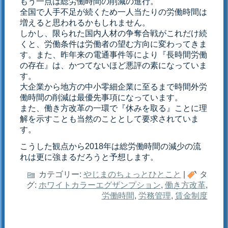
もう一点は総労働時間の削減の進行。
全国で人手不足が続くため一人当たりの労働時間は
増えると思われるかもしれません。
しかし、限られた国内人材の争奪合戦がこれだけ続
くと、労働条件は労働者の望む方向に変わってきま
す。また、昨年来の電通事件等により『長時間労働
の存在』は、かつてないほど悪評の素になっていま
す。
大企業から地方の中小零細企業に至るまで時間外労
働時間の削減は最優先事項になっています。
また、働き方改革の一環で『休みを取る』ことに理
解を示すことも当然のこととして要求されていま
す。
こうした観点から2018年は総労働時間の減少の流
れは更に強まるだろうと予想します。
カテゴリー:
やじまのちょっとひとこと
|
タ
グ:
ホワイトカラーエグザンプション
,
働き方改革
,
労働時間
,
労務管理
,
賃金制度