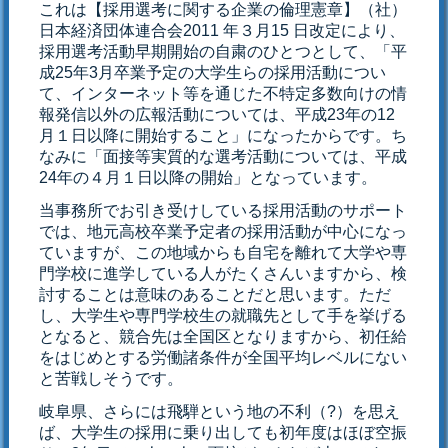
これは【採用選考に関する企業の倫理憲章】（社）
日本経済団体連合会2011 年３月15 日改定により、
採用選考活動早期開始の自粛のひとつとして、「平
成25年3月卒業予定の大学生らの採用活動につい
て、インターネット等を通じた不特定多数向けの情
報発信以外の広報活動については、平成23年の12
月１日以降に開始すること」になったからです。ち
なみに「面接等実質的な選考活動については、平成
24年の４月１日以降の開始」となっています。
当事務所でお引き受けしている採用活動のサポート
では、地元高校卒業予定者の採用活動が中心になっ
ていますが、この地域からも自宅を離れて大学や専
門学校に進学している人がたくさんいますから、検
討することは意味のあることだと思います。ただ
し、大学生や専門学校生の就職先として手を挙げる
となると、競合先は全国区となりますから、初任給
をはじめとする労働諸条件が全国平均レベルにない
と苦戦しそうです。
岐阜県、さらには飛騨という地の不利（?）を思え
ば、大学生の採用に乗り出しても初年度はほぼ空振