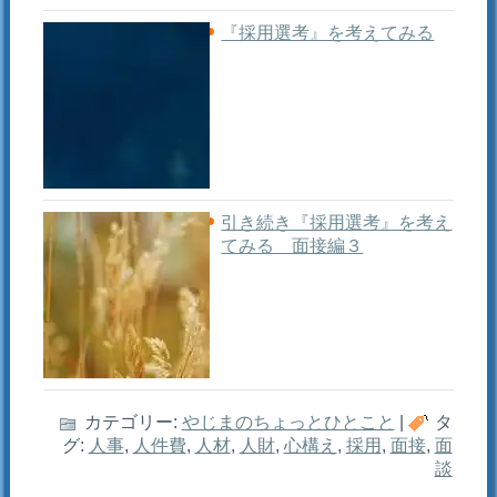
『採用選考』を考えてみる
引き続き『採用選考』を考え
てみる 面接編３
カテゴリー:
やじまのちょっとひとこと
|
タ
グ:
人事
,
人件費
,
人材
,
人財
,
心構え
,
採用
,
面接
,
面
談