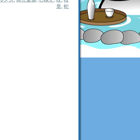
章
,
蛇