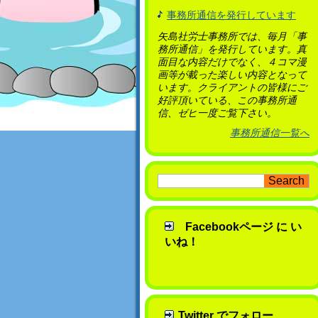
事務所通信を発行しています
矢島社労士事務所では、毎月「事
務所通信」を発行しています。真
面目な内容だけでなく、４コマ漫
画等が載った楽しい内容となって
います。クライアントの皆様にご
好評頂いている、この事務所通
信、ゼヒ一度ご覧下さい。
事務所通信一覧へ
Facebookページ に い
いね！
Twitter でフォロー