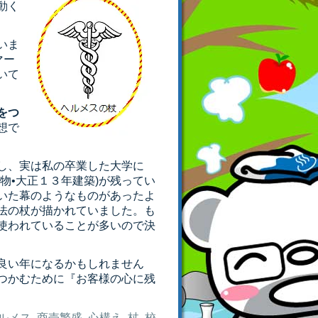
動く
いま
マー
いて
をつ
想で
し、実は私の卒業した大学に
物•大正１３年建築)が残ってい
いた幕のようなものがあったよ
法の杖が描かれていました。も
使われていることが多いので決
良い年になるかもしれません
つかむために『お客様の心に残
ルメス
,
商売繁盛
,
心構え
,
杖
,
校