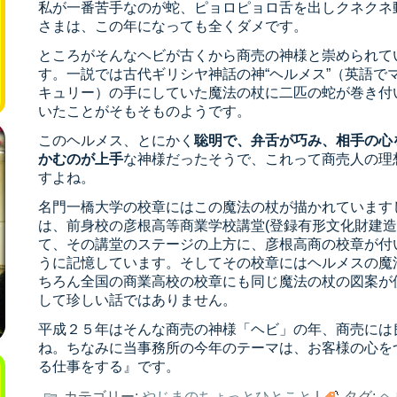
私が一番苦手なのが蛇、ピョロピョロ舌を出しクネクネ
さまは、この年になっても全くダメです。
ところがそんなヘビが古くから商売の神様と崇められて
す。一説では古代ギリシヤ神話の神“ヘルメス”（英語で
キュリー）の手にしていた魔法の杖に二匹の蛇が巻き付
いたことがそもそものようです。
このヘルメス、とにかく
聡明で、弁舌が巧み、相手の心
かむのが上手
な神様だったそうで、これって商売人の理
すよね。
名門一橋大学の校章にはこの魔法の杖が描かれています
は、前身校の彦根高等商業学校講堂(登録有形文化財建造
て、その講堂のステージの上方に、彦根高商の校章が付
うに記憶しています。そしてその校章にはヘルメスの魔
ちろん全国の商業高校の校章にも同じ魔法の杖の図案が
して珍しい話ではありません。
平成２５年はそんな商売の神様「ヘビ」の年、商売には
ね。ちなみに当事務所の今年のテーマは、お客様の心を
る仕事をする』です。
カテゴリー:
やじまのちょっとひとこと
|
タグ:
ヘ