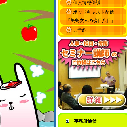
個人情報保護
ポッドキャスト配信
『矢島友幸の傍目八目』
ご予約
事務所通信