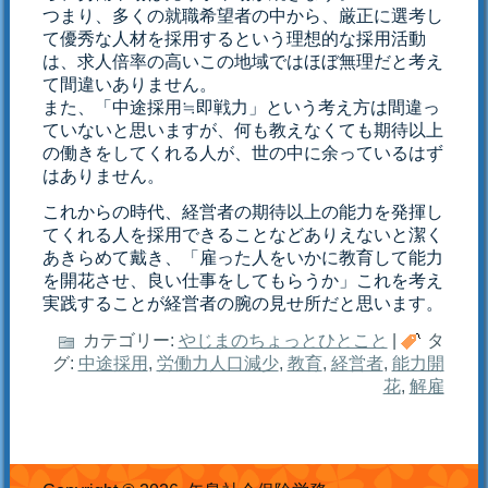
つまり、多くの就職希望者の中から、厳正に選考し
て優秀な人材を採用するという理想的な採用活動
は、求人倍率の高いこの地域ではほぼ無理だと考え
て間違いありません。
また、「中途採用≒即戦力」という考え方は間違っ
ていないと思いますが、何も教えなくても期待以上
の働きをしてくれる人が、世の中に余っているはず
はありません。
これからの時代、経営者の期待以上の能力を発揮し
てくれる人を採用できることなどありえないと潔く
あきらめて戴き、「雇った人をいかに教育して能力
を開花させ、良い仕事をしてもらうか」これを考え
実践することが経営者の腕の見せ所だと思います。
カテゴリー:
やじまのちょっとひとこと
|
タ
グ:
中途採用
,
労働力人口減少
,
教育
,
経営者
,
能力開
花
,
解雇