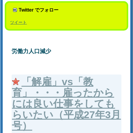
Twitter でフォロー
ツイート
労働力人口減少
「解雇」vs「教
育」・・・雇ったから
には良い仕事をしても
らいたい（平成27年3月
号）